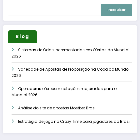
Pesquisar
Blog
Sistemas de Odds Incrementadas em Ofertas do Mundial
2026
Variedade de Apostas de Proposição na Copa do Mundo
2026
Operadoras oferecem cotações majoradas para o
Mundial 2026
Análise do site de apostas Mostbet Brasil
Estratégia de jogo no Crazy Time para jogadores do Brasil