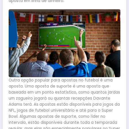
aposta em linha de dinheiro.
Outra opção popular para apostas no futebol é uma
aposta. Uma aposta de suporte é uma aposta que
baseada em um ponto estatístico, como quantos jardas
um zagueiro jogará ou quantas recepções Davante
Adams terá. As apostas estão disponíveis para jogos da
NFL, jogos de futebol universitário e até para o Super
Bowl. Algumas apostas de suporte, como líder no
intervalo, estão disponíveis durante toda a temporada
regular, mas elas são especialmente populares no Super